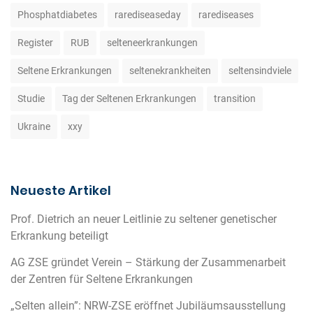
Phosphatdiabetes
rarediseaseday
rarediseases
Register
RUB
selteneerkrankungen
Seltene Erkrankungen
seltenekrankheiten
seltensindviele
Studie
Tag der Seltenen Erkrankungen
transition
Ukraine
xxy
Neueste Artikel
Prof. Dietrich an neuer Leitlinie zu seltener genetischer
Erkrankung beteiligt
AG ZSE gründet Verein – Stärkung der Zusammenarbeit
der Zentren für Seltene Erkrankungen
„Selten allein”: NRW-ZSE eröffnet Jubiläumsausstellung