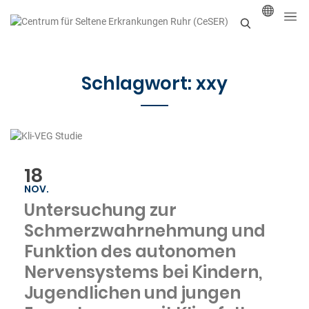
S
u
Schlagwort:
xxy
c
h
e
n
18
NOV.
Untersuchung zur
Schmerzwahrnehmung und
Funktion des autonomen
Nervensystems bei Kindern,
Jugendlichen und jungen