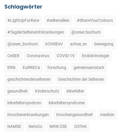
Schlagwörter
#LightUpForRare
#seltenallein
#ShareYourColours
#TagderSeltenenErkrankungen
@ceser.bochum
@ceser_bochum
ACHSEeV
achse_ev
bewegung
CeSER
Coronavirus
COVID-19
Endokrinologie
ERN
EuRRECa
forschung
gemeinsamstark
geschichtenderseltenen
Geschichten der Seltenen
gesundheit
Kinderschutz
klinefelter
klinefeltersyndrom
klinefeltersyndrome
Knochenerkrankungen
Knochengesundheit
medizin
NAMSE
NetsOs
NRW-ZSE
OSTAK