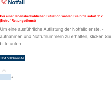
Notfall
Bei einer lebensbedrohlichen Situation wählen Sie bitte sofort 112
(Notruf Rettungsdienst)
Um eine ausführliche Auflistung der Notfalldienste, -
aufnahmen und Notrufnummern zu erhalten, klicken Sie
bitte unten.
Notfalldienste
+
Das CeSER ist ein
universitäres Kompetenznetz
Es verbindet Experten, Kliniken und Institute
Fachzentren
Das CeSER hat eine