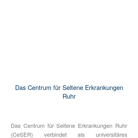
zentrale Koordinationsstelle
das A-Zentrum
als Anlaufstelle für Menschen mit Seltener Erkrankung
zum A-Zentrum
Das CeSER beteiligt sich an
Versorgungsprojekten
Um den Anforderungen von Menschen mit seltenen
Erkrankungen gerecht zu werden
mehr erfahren
Das Centrum für Seltene Erkrankungen
Ruhr
Das Centrum für Seltene Erkrankungen Ruhr
(CeSER) verbindet als universitäres