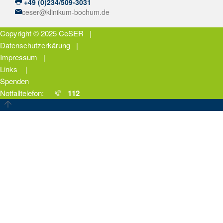
+49 (0)234/509-3031
ceser@klinikum-bochum.de
Copyright © 2025
CeSER
|
Datenschutzerkärung
|
Impressum
|
Links
|
Spenden
Notfalltelefon:
112