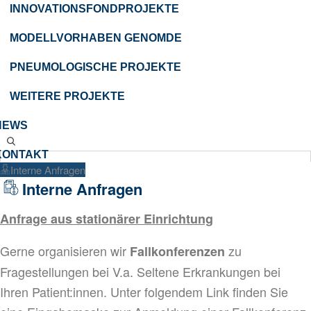
INNOVATIONSFONDPROJEKTE
MODELLVORHABEN GENOMDE
PNEUMOLOGISCHE PROJEKTE
WEITERE PROJEKTE
NEWS
KONTAKT
Interne Anfragen
Interne Anfragen
S
u
c
Anfrage aus stationärer Einrichtung
h
e
n
Gerne organisieren wir
zu
Fallkonferenzen
Fragestellungen bei V.a. Seltene Erkrankungen bei
Ihren Patient:innen. Unter folgendem Link finden Sie