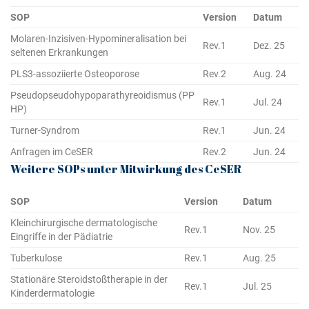
SOP
Version
Datum
Molaren-Inzisiven-Hypomineralisation bei
Rev.1
Dez. 25
seltenen Erkrankungen
PLS3-assoziierte Osteoporose
Rev.2
Aug. 24
Pseudopseudohypoparathyreoidismus
(PP
Rev.1
Jul. 24
HP)
Turner-Syndrom
Rev.1
Jun. 24
Anfragen im CeSER
Rev.2
Jun. 24
Weitere SOPs unter Mitwirkung des CeSER
SOP
Version
Datum
Kleinchirurgische dermatologische
Rev.1
Nov. 25
Eingriffe in der Pädiatrie
Tuberkulose
Rev.1
Aug. 25
Stationäre Steroidstoßtherapie in der
Rev.1
Jul. 25
Kinderdermatologie