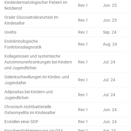
Kinderdermatologischer Patient im
Rev.1
Jun. 25
Notdienst
Oraler Glucosetoleranztest im
Rev.1
Jun. 25
Kindesalter
Uveitis
Rev.1
Sep. 24
Endokrinologische
Rev.1
Aug. 24
Funktionsdiagnostik
Kollagenosen und systemische
Autoimmunerkrankungen bei Kindern
Rev.1
Jul. 24
und Jugendlichen
Gelenkschwellungen im Kindes- und
Rev.1
Jul. 24
Jugendalter
Adipositas bei Kindern und
Rev.1
Jul. 24
Jugendlichen
Chronisch nichtbakterielle
Rev.1
Jun. 24
Osteomyelitis im Kindesalter
Erstellen einer SOP
Rev.1
Jun. 24
Knochendichtemessung via DXA
Rev.1
Apr. 24