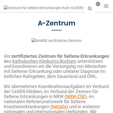
S
A-Zentrum
u
c
h
e
Als
zertifiziertes Zentrum für Seltene Erkrankungen
n
des
Katholischen Klinikums Bochum
unterstützen
und koordinieren wir die Versorgung von Menschen
mit Seltener Erkrankung oder unklarer Diagnose im
östlichen Ruhrgebiet, dem Sauerland und OWL.
Wir übernehmen Koordinationsaufgaben im Verbund
der CeSER-Kliniken, im Verbund der Zentren für
Seltene Erkrankungen in NRW (
NRW-ZSE
), im
nationalen Referenznetzwerk für Seltene
Knochenerkrankungen (
NetsOs
) und in weiteren
nationalen und internationalen Verbünden. Wir