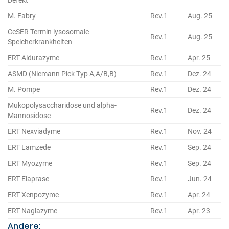
M. Fabry
Rev.1
Aug. 25
CeSER Termin lysosomale
Rev.1
Aug. 25
Speicherkrankheiten
ERT Aldurazyme
Rev.1
Apr. 25
ASMD (Niemann Pick Typ A,A/B,B)
Rev.1
Dez. 24
M. Pompe
Rev.1
Dez. 24
Mukopolysaccharidose und alpha-
Rev.1
Dez. 24
Mannosidose
ERT Nexviadyme
Rev.1
Nov. 24
ERT Lamzede
Rev.1
Sep. 24
ERT Myozyme
Rev.1
Sep. 24
ERT Elaprase
Rev.1
Jun. 24
ERT Xenpozyme
Rev.1
Apr. 24
ERT Naglazyme
Rev.1
Apr. 23
Andere: