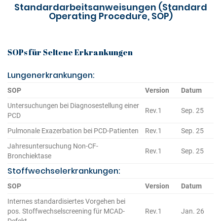
Standardarbeitsanweisungen (Standard
Operating Procedure, SOP)
SOPs für Seltene Erkrankungen
Lungenerkrankungen:
SOP
Version
Datum
Untersuchungen bei Diagnosestellung einer
Rev.1
Sep. 25
PCD
Pulmonale Exazerbation bei PCD-Patienten
Rev.1
Sep. 25
Jahresuntersuchung Non-CF-
Rev.1
Sep. 25
Bronchiektase
Stoffwechselerkrankungen:
SOP
Version
Datum
Internes standardisiertes Vorgehen bei
pos. Stoffwechselscreening für MCAD-
Rev.1
Jan. 26
Defekt