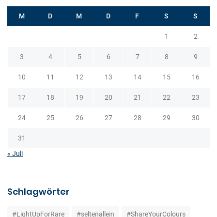
M
D
M
D
F
S
S
1
2
3
4
5
6
7
8
9
10
11
12
13
14
15
16
17
18
19
20
21
22
23
24
25
26
27
28
29
30
31
« Juli
Schlagwörter
#LightUpForRare
#seltenallein
#ShareYourColours