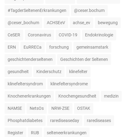
#TagderSeltenenErkrankungen
@ceser.bochum
@ceser_bochum
ACHSEeV
achse_ev
bewegung
CeSER
Coronavirus
COVID-19
Endokrinologie
ERN
EuRRECa
forschung
gemeinsamstark
geschichtenderseltenen
Geschichten der Seltenen
gesundheit
Kinderschutz
klinefelter
klinefeltersyndrom
klinefeltersyndrome
Knochenerkrankungen
Knochengesundheit
medizin
NAMSE
NetsOs
NRW-ZSE
OSTAK
Phosphatdiabetes
rarediseaseday
rarediseases
Register
RUB
selteneerkrankungen