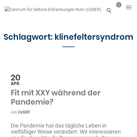
S
u
Schlagwort:
klinefeltersyndrom
c
h
e
n
20
APR.
Fit mit XXY während der
Pandemie?
von
CeSER
Die Pandemie hat das tägliche Leben in
vielfältiger Weise verändert. Wir interessieren