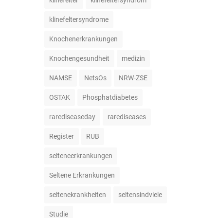
klinefelter
klinefeltersyndrom
klinefeltersyndrome
Knochenerkrankungen
Knochengesundheit
medizin
NAMSE
NetsOs
NRW-ZSE
OSTAK
Phosphatdiabetes
rarediseaseday
rarediseases
Register
RUB
selteneerkrankungen
Seltene Erkrankungen
seltenekrankheiten
seltensindviele
Studie