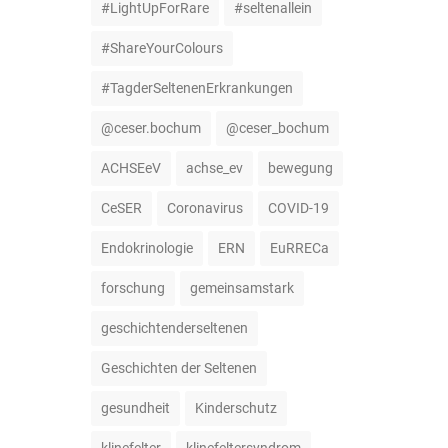
#LightUpForRare
#seltenallein
#ShareYourColours
#TagderSeltenenErkrankungen
@ceser.bochum
@ceser_bochum
ACHSEeV
achse_ev
bewegung
CeSER
Coronavirus
COVID-19
Endokrinologie
ERN
EuRRECa
forschung
gemeinsamstark
geschichtenderseltenen
Geschichten der Seltenen
gesundheit
Kinderschutz