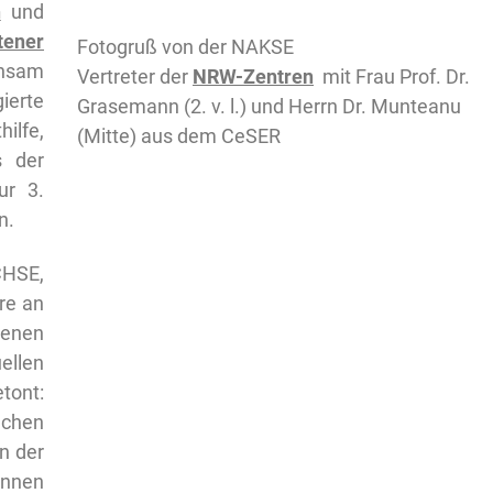
n
und
ener
Fotogruß von der NAKSE
sam
Vertreter der
NRW-Zentren
mit Frau Prof. Dr.
ierte
Grasemann (2. v. l.) und Herrn Dr. Munteanu
ilfe,
(Mitte) aus dem CeSER
s der
ur 3.
n.
CHSE,
re an
tenen
llen
tont:
chen
n der
önnen