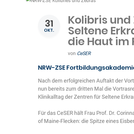
Kolibris und
31
Seltene Erkr
OKT.
die Haut im
von
CeSER
NRW-ZSE Fortbildungsakademie
Nach dem erfolgreichen Auftakt der Vortr
nun bereits zum dritten Mal die Vortras
Klinikalltag der Zentren für Seltene Erk
Für das CeSER hält Frau Prof. Dr. Cori
of Maine-Flecken: die Spitze eines Eisbe