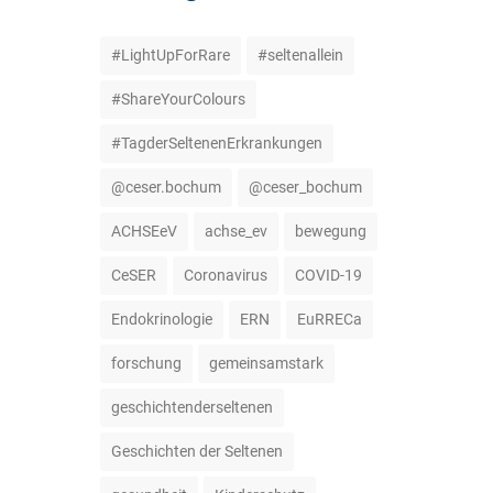
#LightUpForRare
#seltenallein
#ShareYourColours
#TagderSeltenenErkrankungen
@ceser.bochum
@ceser_bochum
ACHSEeV
achse_ev
bewegung
CeSER
Coronavirus
COVID-19
Endokrinologie
ERN
EuRRECa
forschung
gemeinsamstark
geschichtenderseltenen
Geschichten der Seltenen