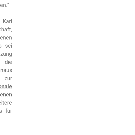
en.“
 Karl
haft,
tenen
o sei
tzung
 die
inaus
 zur
onale
tenen
itere
s für