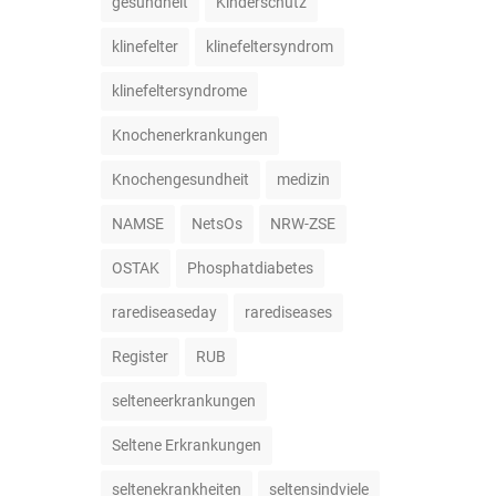
gesundheit
Kinderschutz
klinefelter
klinefeltersyndrom
klinefeltersyndrome
Knochenerkrankungen
Knochengesundheit
medizin
NAMSE
NetsOs
NRW-ZSE
OSTAK
Phosphatdiabetes
rarediseaseday
rarediseases
Register
RUB
selteneerkrankungen
Seltene Erkrankungen
seltenekrankheiten
seltensindviele