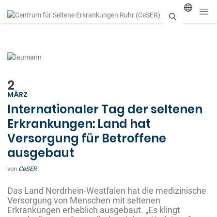
S
u
c
h
2
MÄRZ
e
Internationaler Tag der seltenen
n
Erkrankungen: Land hat
Versorgung für Betroffene
ausgebaut
von
CeSER
Das Land Nordrhein-Westfalen hat die medizinische
Versorgung von Menschen mit seltenen
Erkrankungen erheblich ausgebaut. „Es klingt