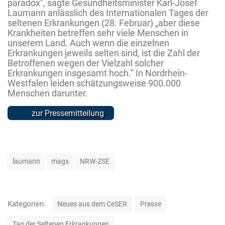
paradox”, sagte Gesundheitsminister Karl-Josef
Laumann anlässlich des Internationalen Tages der
seltenen Erkrankungen (28. Februar) „aber diese
Krankheiten betreffen sehr viele Menschen in
unserem Land. Auch wenn die einzelnen
Erkrankungen jeweils selten sind, ist die Zahl der
Betroffenen wegen der Vielzahl solcher
Erkrankungen insgesamt hoch.” In Nordrhein-
Westfalen leiden schätzungsweise 900.000
Menschen darunter.
zur Pressemitteilung
S
laumann
mags
NRW-ZSE
c
h
l
a
K
Kategorien:
Neues aus dem CeSER
Presse
g
a
w
t
Tag der Seltenen Erkrankungen