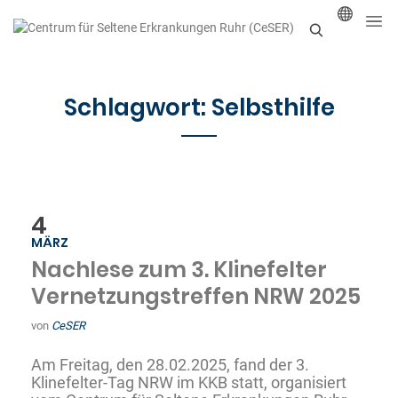
S
u
Schlagwort:
Selbsthilfe
c
h
e
n
4
MÄRZ
Nachlese zum 3. Klinefelter
Vernetzungstreffen NRW 2025
von
CeSER
Am Freitag, den 28.02.2025, fand der 3.
Klinefelter-Tag NRW im KKB statt, organisiert