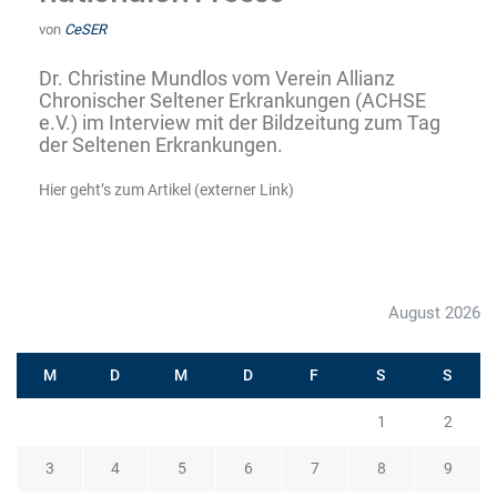
von
CeSER
Dr. Christine Mundlos vom Verein Allianz
Chronischer Seltener Erkrankungen (ACHSE
e.V.) im Interview mit der Bildzeitung zum Tag
der Seltenen Erkrankungen.
Hier geht’s zum Artikel (externer Link)
August 2026
M
D
M
D
F
S
S
1
2
3
4
5
6
7
8
9