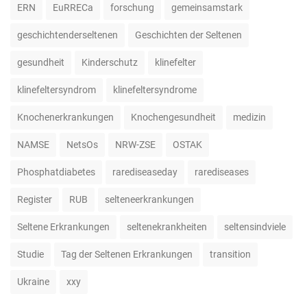
ERN
EuRRECa
forschung
gemeinsamstark
geschichtenderseltenen
Geschichten der Seltenen
gesundheit
Kinderschutz
klinefelter
klinefeltersyndrom
klinefeltersyndrome
Knochenerkrankungen
Knochengesundheit
medizin
NAMSE
NetsOs
NRW-ZSE
OSTAK
Phosphatdiabetes
rarediseaseday
rarediseases
Register
RUB
selteneerkrankungen
Seltene Erkrankungen
seltenekrankheiten
seltensindviele
Studie
Tag der Seltenen Erkrankungen
transition
Ukraine
xxy