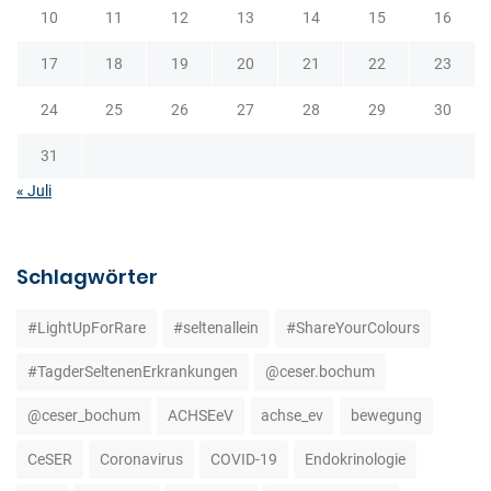
10
11
12
13
14
15
16
17
18
19
20
21
22
23
24
25
26
27
28
29
30
31
« Juli
Schlagwörter
#LightUpForRare
#seltenallein
#ShareYourColours
#TagderSeltenenErkrankungen
@ceser.bochum
@ceser_bochum
ACHSEeV
achse_ev
bewegung
CeSER
Coronavirus
COVID-19
Endokrinologie