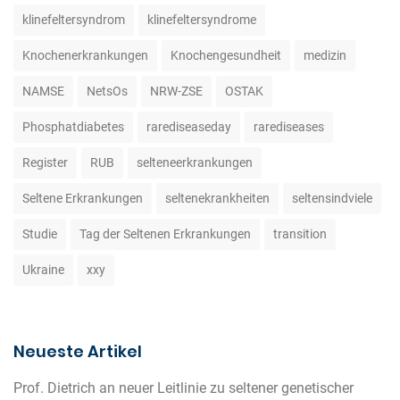
klinefeltersyndrom
klinefeltersyndrome
Knochenerkrankungen
Knochengesundheit
medizin
NAMSE
NetsOs
NRW-ZSE
OSTAK
Phosphatdiabetes
rarediseaseday
rarediseases
Register
RUB
selteneerkrankungen
Seltene Erkrankungen
seltenekrankheiten
seltensindviele
Studie
Tag der Seltenen Erkrankungen
transition
Ukraine
xxy
Neueste Artikel
Prof. Dietrich an neuer Leitlinie zu seltener genetischer