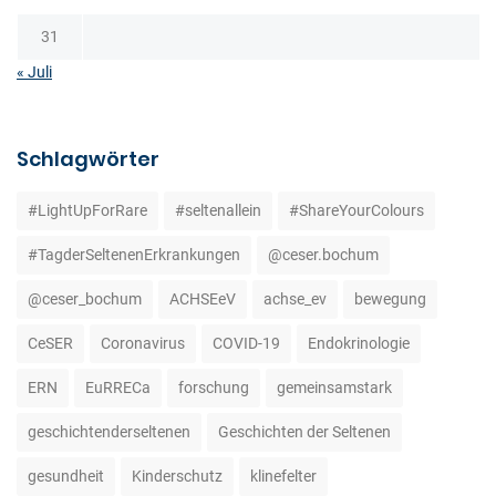
31
« Juli
Schlagwörter
#LightUpForRare
#seltenallein
#ShareYourColours
#TagderSeltenenErkrankungen
@ceser.bochum
@ceser_bochum
ACHSEeV
achse_ev
bewegung
CeSER
Coronavirus
COVID-19
Endokrinologie
ERN
EuRRECa
forschung
gemeinsamstark
geschichtenderseltenen
Geschichten der Seltenen
gesundheit
Kinderschutz
klinefelter