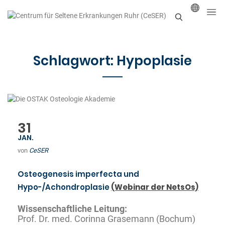
S
u
Schlagwort:
Hypoplasie
c
h
e
n
31
JAN.
von
CeSER
Osteogenesis imperfecta und
Hypo-/Achondroplasie
(Webinar der NetsOs)
Wissenschaftliche Leitung:
Prof. Dr. med. Corinna Grasemann (Bochum)