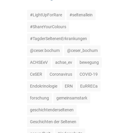
#LightUpForRare
#seltenallein
#ShareYourColours
#TagderSeltenenErkrankungen
@ceser.bochum
@ceser_bochum
ACHSEeV
achse_ev
bewegung
CeSER
Coronavirus
COVID-19
Endokrinologie
ERN
EuRRECa
forschung
gemeinsamstark
geschichtenderseltenen
Geschichten der Seltenen