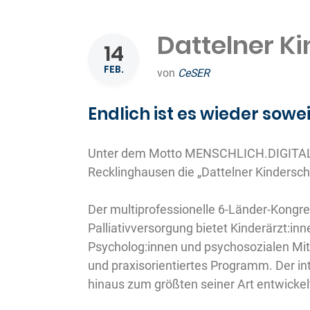
Dattelner K
14
FEB.
von
CeSER
Endlich ist es wieder sowei
Unter dem Motto MENSCHLICH.DIGITA
Recklinghausen
die „Dattelner Kindersc
Der multiprofessionelle 6-Länder-Kongr
Palliativversorgung bietet Kinderärzt:i
Psycholog:innen und psychosozialen Mit
und praxisorientiertes Programm. Der in
hinaus zum größten seiner Art entwickel