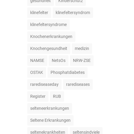
gesundheit
Kinderschutz
klinefelter
klinefeltersyndrom
klinefeltersyndrome
Knochenerkrankungen
Knochengesundheit
medizin
NAMSE
NetsOs
NRW-ZSE
OSTAK
Phosphatdiabetes
rarediseaseday
rarediseases
Register
RUB
selteneerkrankungen
Seltene Erkrankungen
seltenekrankheiten
seltensindviele