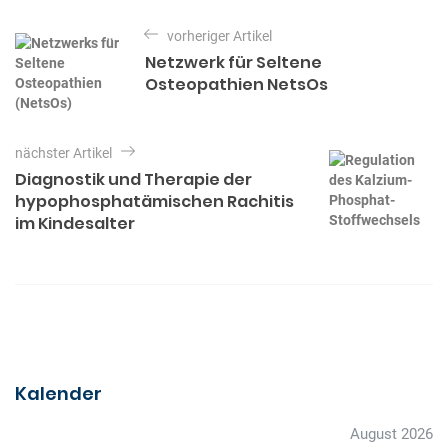
w
t
B
ö
e
vorheriger Artikel
e
r
g
Netzwerk für Seltene
t
o
i
Osteopathien NetsOs
e
r
t
r
i
e
r
n
nächster Artikel
a
Diagnostik und Therapie der
g
hypophosphatämischen Rachitis
im Kindesalter
s
n
a
v
i
g
Kalender
a
t
August 2026