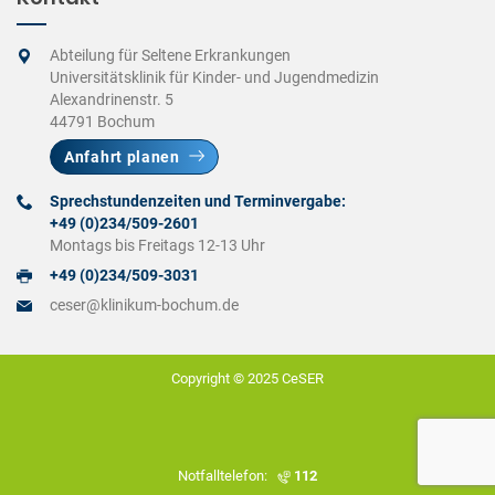
Abteilung für Seltene Erkrankungen
Universitätsklinik für Kinder- und Jugendmedizin
Alexandrinenstr. 5
44791 Bochum
Anfahrt planen
Sprechstundenzeiten und Terminvergabe:
+49 (0)234/509-2601
Montags bis Freitags 12-13 Uhr
+49 (0)234/509-3031
ceser@klinikum-bochum.de
Copyright © 2025
CeSER
Notfalltelefon:
112