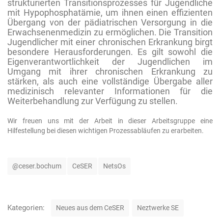
strukturierten Transitionsprozesses für Jugendliche
mit Hypophosphatämie, um ihnen einen effizienten
Übergang von der pädiatrischen Versorgung in die
Erwachsenenmedizin zu ermöglichen.
Die Transition
Jugendlicher mit einer chronischen Erkrankung birgt
besondere Herausforderungen. Es gilt sowohl die
Eigenverantwortlichkeit der Jugendlichen im
Umgang mit ihrer chronischen Erkrankung zu
stärken, als auch eine vollständige Übergabe aller
medizinisch relevanter Informationen für die
Weiterbehandlung zur Verfügung zu stellen.
Wir freuen uns mit der Arbeit in dieser Arbeitsgruppe eine
Hilfestellung bei diesen wichtigen Prozessabläufen zu erarbeiten.
S
@ceser.bochum
CeSER
NetsOs
c
h
l
a
K
Kategorien:
Neues aus dem CeSER
Neztwerke SE
g
a