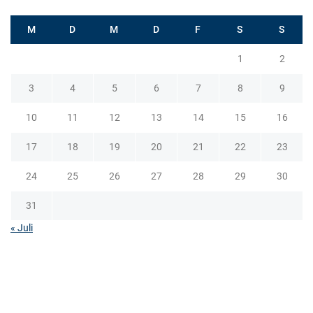
i
M
D
M
D
F
S
S
o
n
1
2
3
4
5
6
7
8
9
10
11
12
13
14
15
16
17
18
19
20
21
22
23
24
25
26
27
28
29
30
31
« Juli