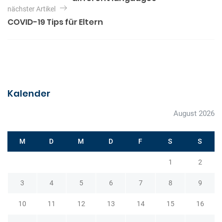
t
r
nächster Artikel
i
e
COVID-19 Tips für Eltern
r
n
a
g
s
n
Kalender
a
v
August 2026
i
g
M
D
M
D
F
S
S
a
1
2
t
3
4
5
6
7
8
9
i
o
10
11
12
13
14
15
16
n