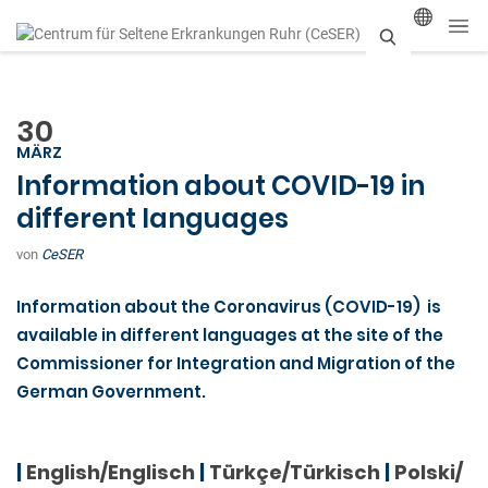
S
u
30
c
MÄRZ
h
Information about COVID-19 in
different languages
e
n
von
CeSER
Information about the Coronavirus (COVID-19) is
available in different languages at the site of the
Commissioner for Integration and Migration of the
German Government.
|
English/Englisch
|
Türkçe/Türkisch
|
Polski/