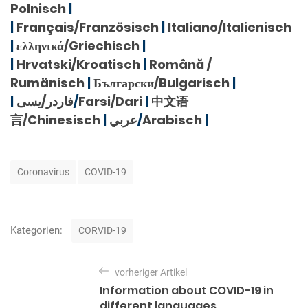
Polnisch
|
|
Français/Französisch
|
Italiano/Italienisch
|
ελληνικά/Griechisch
|
|
Hrvatski/Kroatisch
|
Română /
Rumänisch
|
Български/Bulgarisch
|
|
فاردر/یسی
/
Farsi/Dari
|
中文语
言/Chinesisch
|
عربي
/
Arabisch
|
S
Coronavirus
COVID-19
c
h
l
a
K
Kategorien:
CORVID-19
g
a
w
t
B
ö
e
vorheriger Artikel
e
r
g
Information about COVID-19 in
t
o
i
different languages
e
r