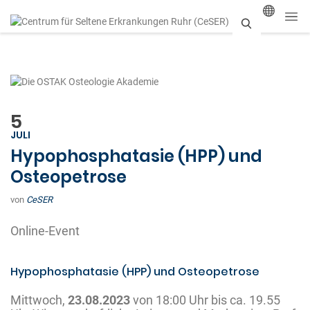
S
u
c
h
5
JULI
e
Hypophosphatasie (HPP) und
n
Osteopetrose
von
CeSER
Online-Event
Hypophosphatasie (HPP) und Osteopetrose
Mittwoch,
23.08.2023
von 18:00 Uhr bis ca. 19.55