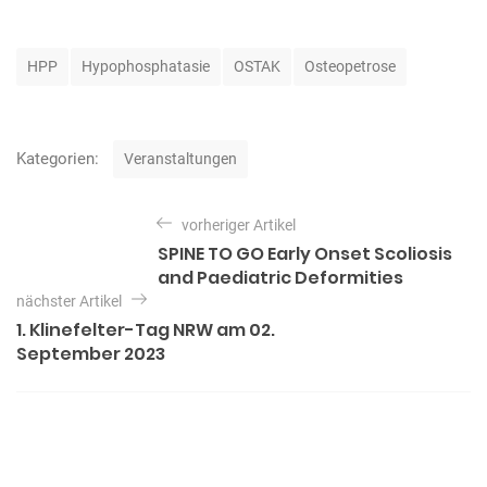
S
HPP
Hypophosphatasie
OSTAK
Osteopetrose
c
h
l
a
K
Kategorien:
Veranstaltungen
g
a
w
t
B
ö
e
vorheriger Artikel
e
r
g
SPINE TO GO Early Onset Scoliosis
t
o
i
and Paediatric Deformities
e
r
t
r
nächster Artikel
i
e
1. Klinefelter-Tag NRW am 02.
r
n
September 2023
a
g
s
n