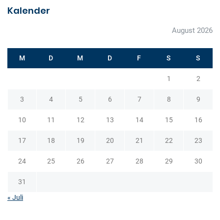
a
Kalender
v
August 2026
i
g
M
D
M
D
F
S
S
a
t
1
2
i
3
4
5
6
7
8
9
o
n
10
11
12
13
14
15
16
17
18
19
20
21
22
23
24
25
26
27
28
29
30
31
« Juli