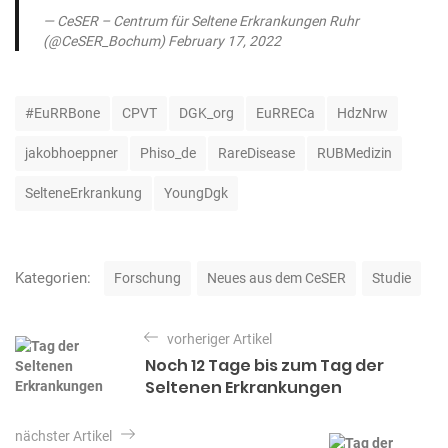
— CeSER – Centrum für Seltene Erkrankungen Ruhr
(@CeSER_Bochum)
February 17, 2022
S
#EuRRBone
CPVT
DGK_org
EuRRECa
HdzNrw
c
h
jakobhoeppner
Phiso_de
RareDisease
RUBMedizin
l
a
SelteneErkrankung
YoungDgk
g
w
ö
r
K
Kategorien:
Forschung
Neues aus dem CeSER
Studie
t
a
e
t
B
r
e
vorheriger Artikel
e
g
Noch 12 Tage bis zum Tag der
o
i
Seltenen Erkrankungen
r
t
i
e
r
nächster Artikel