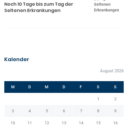
n
Noch 10 Tage bis zum Tag der
a
Seltenen Erkrankungen
g
s
n
a
v
i
Kalender
g
August 2026
a
t
M
D
M
D
F
S
S
i
o
1
2
n
3
4
5
6
7
8
9
10
11
12
13
14
15
16