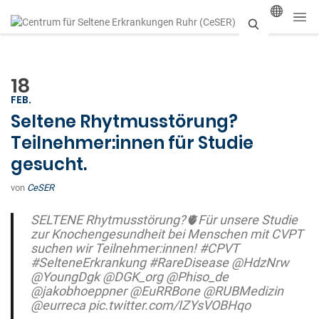
S
u
18
c
FEB.
h
Seltene Rhytmusstörung?
Teilnehmer:innen für Studie
e
gesucht.
n
von
CeSER
SELTENE Rhytmusstörung?🫀Für unsere Studie
zur Knochengesundheit bei Menschen mit CVPT
suchen wir Teilnehmer:innen!
#CPVT
#SelteneErkrankung
#RareDisease
@HdzNrw
@YoungDgk
@DGK_org
@Phiso_de
@jakobhoeppner
@EuRRBone
@RUBMedizin
@eurreca
pic.twitter.com/IZYsVOBHqo