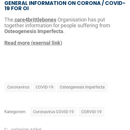
GENERAL INFORMATION ON CORONA / COVID-
19 FOR OI
The
care4brittlebones
Organisation has put
together information for people suffering from
Osteogenesis Imperfecta
.
Read more (exernal link)
S
Coronavirus
COVID-19
Osteogenesis Imperfecta
c
h
l
a
K
Kategorien:
Coronavirus COVID-19
CORVID-19
g
a
w
t
B
ö
e
vorheriger Artikel