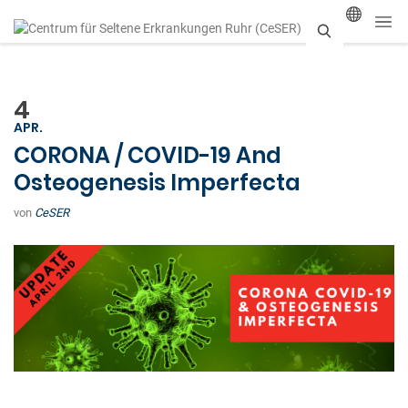
S
u
4
c
APR.
h
CORONA / COVID-19 And
Osteogenesis Imperfecta
e
n
von
CeSER