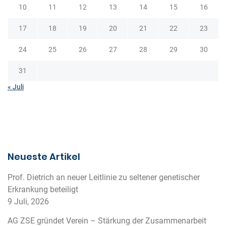
o
10
11
12
13
14
15
16
n
17
18
19
20
21
22
23
24
25
26
27
28
29
30
31
« Juli
Neueste Artikel
Prof. Dietrich an neuer Leitlinie zu seltener genetischer
Erkrankung beteiligt
9 Juli, 2026
AG ZSE gründet Verein – Stärkung der Zusammenarbeit