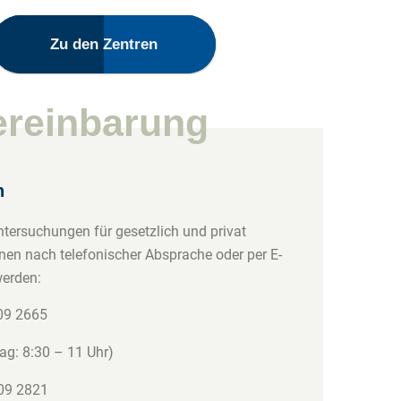
Zu den Zentren
Kinder
EvK
ereinbarung
n
tersuchungen für gesetzlich und privat
nen nach telefonischer Absprache oder per E-
werden:
509 2665
g: 8:30 – 11 Uhr)
509 2821