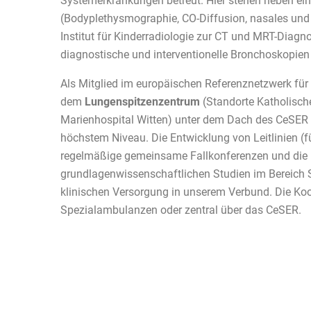
Systemerkrankungen betreut. Hier stehen neben ei
(Bodyplethysmographie, CO-Diffusion, nasales und
Institut für Kinderradiologie zur CT und MRT-Diagn
diagnostische und interventionelle Bronchoskopie
Als Mitglied im europäischen Referenznetzwerk fü
dem
Lungenspitzenzentrum
(Standorte Katholisch
Marienhospital Witten) unter dem Dach des CeSER 
höchstem Niveau. Die Entwicklung von Leitlinien (für
regelmäßige gemeinsame Fallkonferenzen und die B
grundlagenwissenschaftlichen Studien im Bereich 
klinischen Versorgung in unserem Verbund. Die Koor
Spezialambulanzen oder zentral über das CeSER.