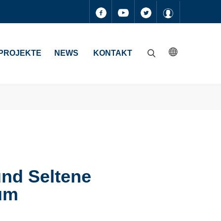
PROJEKTE
NEWS
KONTAKT
S
u
c
h
e
n
und Seltene
um